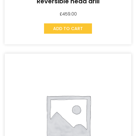
Reversible head drill
£
459.00
ADD TO CART