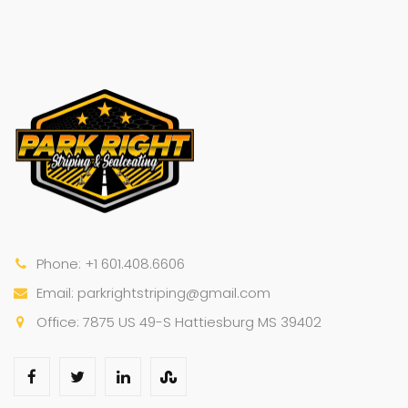
Phone: +1 601.408.6606
Email: parkrightstriping@gmail.com
Office: 7875 US 49-S Hattiesburg MS 39402